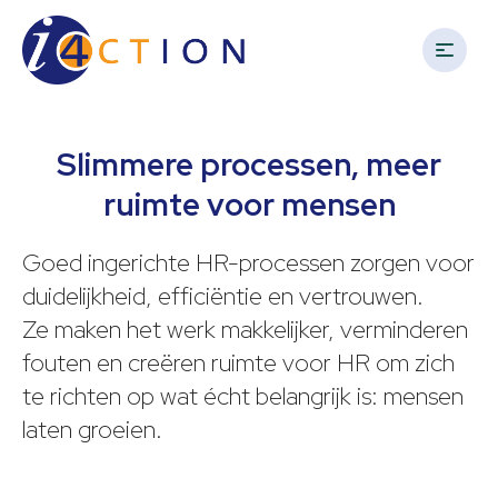
i4Action
Spring
Door
Spring
naar
naar
naar
de
de
de
hoofdnavigatie
hoofd
voettekst
Keeps
inhoud
an
Slimmere processen, meer
eye
ruimte voor mensen
on
your
Goed ingerichte HR-processen zorgen voor
business
duidelijkheid, efficiëntie en vertrouwen.
Ze maken het werk makkelijker, verminderen
fouten en creëren ruimte voor HR om zich
te richten op wat écht belangrijk is: mensen
laten groeien.