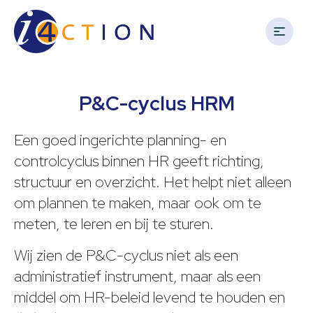
i4Action
Spring
Door
Spring
naar
naar
naar
de
de
de
hoofdnavigatie
hoofd
voettekst
Keeps
inhoud
an
P&C-cyclus HRM
eye
on
Een goed ingerichte planning- en
your
controlcyclus binnen HR geeft richting,
business
structuur en overzicht. Het helpt niet alleen
om plannen te maken, maar ook om te
meten, te leren en bij te sturen.
Wij zien de P&C-cyclus niet als een
administratief instrument, maar als een
middel om HR-beleid levend te houden en