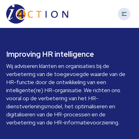
i4Action
Spring
Door
Spring
naar
naar
naar
de
de
de
hoofdnavigatie
hoofd
voettekst
Keeps
inhoud
an
Footer
eye
Improving HR intelligence
on
your
Wij adviseren klanten en organisaties bij de
business
verbetering van de toegevoegde waarde van de
HR-functie door de ontwikkeling van een
intelligente(re) HR-organisatie. We richten ons
vooral op de verbetering van het HR-
dienstverleningsmodel, het optimaliseren en
digitaliseren van de HR-processen en de
verbetering van de HR-informatievoorziening.